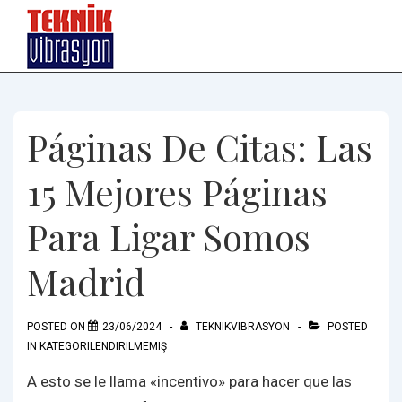
↓
Skip
to
Main
Content
Páginas De Citas: Las
15 Mejores Páginas
Para Ligar Somos
Madrid
POSTED ON
23/06/2024
TEKNIKVIBRASYON
POSTED
IN
KATEGORILENDIRILMEMIŞ
A esto se le llama «incentivo» para hacer que las