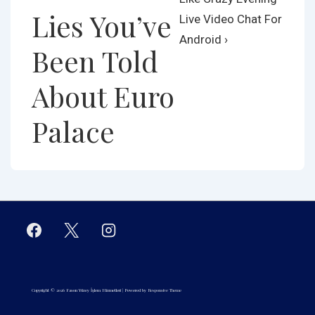
navigation
Lies You’ve
is
is
Live Video Chat For
Android ›
Been Told
About Euro
Palace
Copyright © 2026
Fason Yüzey İşlem Hizmetleri
| Powered by
Responsive Theme