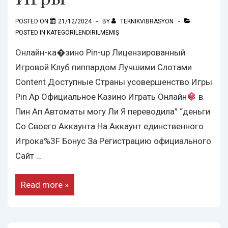
POSTED ON
21/12/2024
BY
TEKNIKVIBRASYON
POSTED IN
KATEGORILENDIRILMEMIŞ
Онлайн-ка�зино Pin-up Лицензированный
Игровой Клуб пиппардом Лучшими Слотами
Content Доступные Страны усовершенство Игры
Pin Ap Официальное Казино Играть Онлайн
в
Пин Ап Автоматы могу Ли Я переводила” “деньги
Со Своего Аккаунта На Аккаунт единственного
Игрока%3F Бонус За Регистрацию официального
Сайт …
Pin-
Read more »
up%3A
Лучшее
Онлайн
Казино
Для