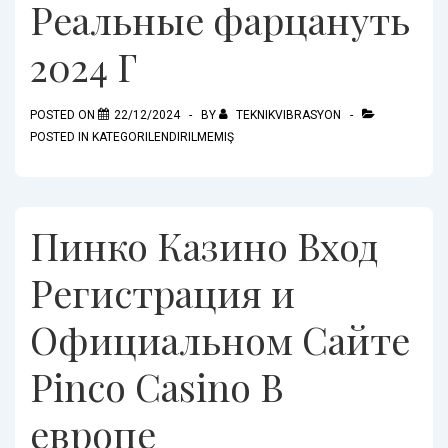
Реальные фарцануть
2024 Г
POSTED ON
22/12/2024
BY
TEKNIKVIBRASYON
POSTED IN
KATEGORILENDIRILMEMIŞ
Пинко Казино Вход
Регистрация и
Официальном Сайте
Pinco Casino В
европе