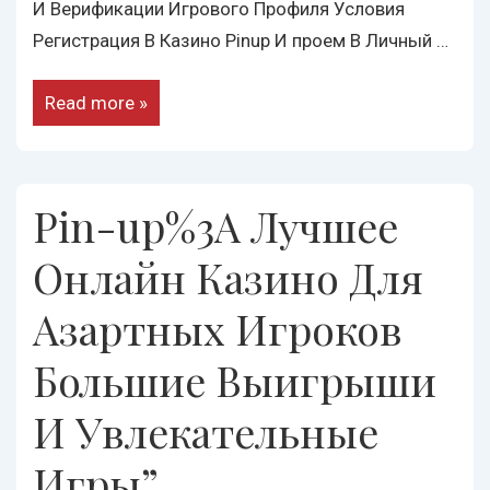
И Верификации Игрового Профиля Условия
Регистрация В Казино Pinup И проем В Личный …
Пинко
Read more »
Вход
Вход
а
Аккаунт
И
Регистрация
Pin-up%3A Лучшее
ᐉ
Pinco
Онлайн Казино Для
Зеркало
2024
Азартных Игроков
Большие Выигрыши
И Увлекательные
Игры”