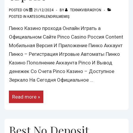
POSTED ON
21/12/2024
BY
TEKNIKVIBRASYON
POSTED IN
KATEGORILENDIRILMEMIŞ
Пинко Казино прохода Онлайн Играть а
Официальном Сайте Pinco Casino Россия Content
Мобильная Версия И Приложение Пинко Аккаунт
Пинко – Регистрация Игровые Автоматы Пинко
Казино Пополнение Аккаунта Pinco И Вывод
денежек Со Счета Pinco Казино – Доступное
Зеркало На Сегодня Официальное …
Пинко
Read more »
Казино
Вход
Регистрация
и
Официальном
Сайте
Best No Deposit
Pinco