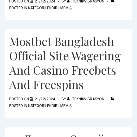
POSTED ON
21/12/2024
BY
TEKNIKVIBRASYON
POSTED IN
KATEGORILENDIRILMEMIŞ
Mostbet Bangladesh
Official Site Wagering
And Casino Freebets
And Freespins
POSTED ON
21/12/2024
BY
TEKNIKVIBRASYON
POSTED IN
KATEGORILENDIRILMEMIŞ