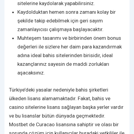
sitelerine kaydolarak yapabilirsiniz.
Kaydolduktan hemen sonra zamanı kolay bir
şekilde takip edebilmek için geri sayım
zamanlayıcısı çalışmaya başlayacaktır.
Muhteşem tasarımı ve birbirinden önem bonus
değerleri ile sizlere her daim para kazandırmak
adına ideal bahis sitelerinden birisidir, ideal
kazançlarınız sayesin de maddi zorlukları
aşacaksınız.
Türkiye’deki yasalar nedeniyle bahis şirketleri
ülkeden lisans alamamaktadır. Fakat, bahis ve
casino sitelerine lisans sağlayan başka yerler vardır
ve bu lisanslar bütün dünyada geçmektedir.
Mostbet de Curacao lisansına sahiptir ve olası bir
sorunda çözüm için kullanıcılar buradaki yetkililer ile