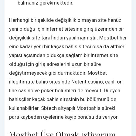
bulmanız gerekmektedir.
Herhangi bir şekilde değişiklik olmayan site henüz
yeni olduğu için internet sitesine giriş üzerinden bir
değişiklik site tarafından yapılmamıştır. Mostbet her
eine kadar yeni bir kaçak bahis sitesi olsa da altbier
yapısı açısından oldukça sağlam bir internet site
olduğu için giriş adreslerini uzun bir süre
değiştirmeyecek gibi durmaktadır. Mostbet
illegitimate bahis sitesinde Netent casino, canlı on
line casino ve poker bölümleri de mevcut. Dileyen
bahisçiler kaçak bahis sitesinin bu bölümünü de
kullanabilirler. Sbtech altyapılı Mostbahis sürekli
para kaybeden üyelerine kayıp bonusu da veriyor.
Mostbet Üye Olmak İstiyorum