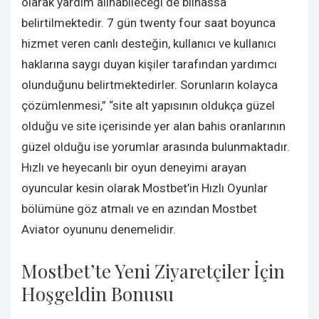
olarak yardım alınabileceği de bilhassa
belirtilmektedir. 7 gün twenty four saat boyunca
hizmet veren canlı desteğin, kullanıcı ve kullanıcı
haklarına saygı duyan kişiler tarafından yardımcı
olunduğunu belirtmektedirler. Sorunların kolayca
çözümlenmesi,” “site alt yapısının oldukça güzel
olduğu ve site içerisinde yer alan bahis oranlarının
güzel olduğu ise yorumlar arasında bulunmaktadır.
Hızlı ve heyecanlı bir oyun deneyimi arayan
oyuncular kesin olarak Mostbet’in Hızlı Oyunlar
bölümüne göz atmalı ve en azından Mostbet
Aviator oyununu denemelidir.
Mostbet’te Yeni Ziyaretçiler İçin
Hoşgeldin Bonusu