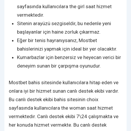
sayfasında kullanıcılara the girl saat hizmet
vermektedir.
Sitenin arayüzü sezgiseldir, bu nedenle yeni
başlayanlar için haine zorluk çıkarmaz.
Eğer bir tenis hayranıysanız, Mostbet
bahislerinizi yapmak için ideal bir yer olacaktır.
Kumarbazlar için benzersiz ve heyecan verici bir
deneyim sunan bir çarpışma oyunudur.
Mostbet bahis sitesinde kullanıcılara hitap eden ve
onlara iyi bir hizmet sunan canlı destek ekibi vardır.
Bu canlı destek ekibi bahis sitesinin choix
sayfasında kullanıcılara the woman saat hizmet
vermektedir. Canlı destek ekibi 7\24 çalışmakta ve
her konuda hizmet vermekte. Bu canlı destek