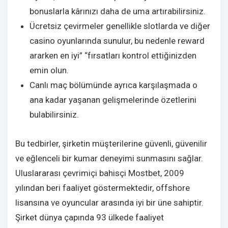
bonuslarla kârınızı daha de uma artırabilirsiniz.
Ücretsiz çevirmeler genellikle slotlarda ve diğer
casino oyunlarında sunulur, bu nedenle reward
ararken en iyi” “fırsatları kontrol ettiğinizden
emin olun.
Canlı maç bölümünde ayrıca karşılaşmada o
ana kadar yaşanan gelişmelerinde özetlerini
bulabilirsiniz.
Bu tedbirler, şirketin müşterilerine güvenli, güvenilir
ve eğlenceli bir kumar deneyimi sunmasını sağlar.
Uluslararası çevrimiçi bahisçi Mostbet, 2009
yılından beri faaliyet göstermektedir, offshore
lisansına ve oyuncular arasında iyi bir üne sahiptir.
Şirket dünya çapında 93 ülkede faaliyet