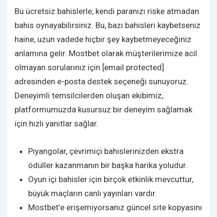
Bu ücretsiz bahislerle, kendi paranızı riske atmadan
bahis oynayabilirsiniz. Bu, bazı bahisleri kaybetseniz
haine, uzun vadede hiçbir şey kaybetmeyeceğiniz
anlamına gelir. Mostbet olarak müşterilerimize acil
olmayan sorularınız için [email protected]
adresinden e-posta destek seçeneği sunuyoruz.
Deneyimli temsilcilerden oluşan ekibimiz,
platformumuzda kusursuz bir deneyim sağlamak
için hızlı yanıtlar sağlar.
Piyangolar, çevrimiçi bahislerinizden ekstra
ödüller kazanmanın bir başka harika yoludur.
Oyun içi bahisler için birçok etkinlik mevcuttur,
büyük maçların canlı yayınları vardır.
Mostbet’e erişemiyorsanız güncel site kopyasını