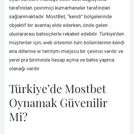
tarafından çevrimiçi kumarhaneler tarafından
sağlanmaktadır. MostBet, “kendi” bölgelerinde
objektif bir avantaj elde ederken, önde gelen
uluslararası bahisçilerle rekabet edebilir. Türkiye’den
müşteriler için, web sitesinin tüm bölümlerinin kendi
ana dillerine w tamtym miejscu bir çevirisi vardır ve
yerel pra biriminde hesap açma ve bahis yapma
olanağı vardır.
Türkiye’de Mostbet
Oynamak Güvenilir
Mi?