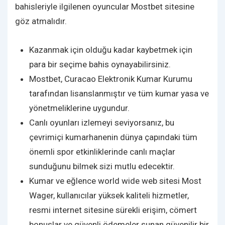
bahisleriyle ilgilenen oyuncular Mostbet sitesine
göz atmalıdır.
Kazanmak için olduğu kadar kaybetmek için
para bir seçime bahis oynayabilirsiniz.
Mostbet, Curacao Elektronik Kumar Kurumu
tarafından lisanslanmıştır ve tüm kumar yasa ve
yönetmeliklerine uygundur.
Canlı oyunları izlemeyi seviyorsanız, bu
çevrimiçi kumarhanenin dünya çapındaki tüm
önemli spor etkinliklerinde canlı maçlar
sunduğunu bilmek sizi mutlu edecektir.
Kumar ve eğlence world wide web sitesi Most
Wager, kullanıcılar yüksek kaliteli hizmetler,
resmi internet sitesine sürekli erişim, cömert
bonuslar ve güvenli ödemeler sunan güvenilir bir