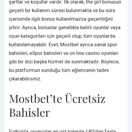
şartlar ve koşullar vardır. İlk olarak, the girl bonusun
geçerli bir kullanım süresi bulunmakta ve bu süre
içerisinde ilgili bonus kullanılmazsa geçerliliğini
yitirir. Ayrıca, bonuslar genellikle belirli oyunlar veya
oyun kategorileri için geçerli olup, tüm oyunlarda
kullanılamayabilir. Evet, Mostbet ayrıca sanal spor
bahisleri, eSpor bahisleri ve on line casino oyunları
gibi bir dizi başka hizmet de sunmaktadır. Böylece,
bu platformun sunduğu tüm eğlencenin tadını
çıkarabilirsiniz.
Mostbet’te Ücretsiz
Bahisler
Futbolda, oyuncular en üst liglerde 180’den fazla