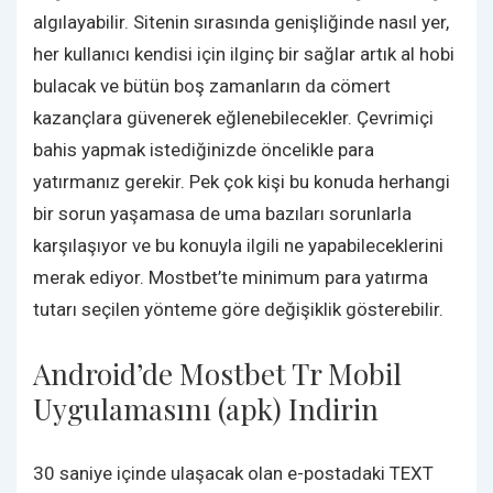
algılayabilir. Sitenin sırasında genişliğinde nasıl yer,
her kullanıcı kendisi için ilginç bir sağlar artık al hobi
bulacak ve bütün boş zamanların da cömert
kazançlara güvenerek eğlenebilecekler. Çevrimiçi
bahis yapmak istediğinizde öncelikle para
yatırmanız gerekir. Pek çok kişi bu konuda herhangi
bir sorun yaşamasa de uma bazıları sorunlarla
karşılaşıyor ve bu konuyla ilgili ne yapabileceklerini
merak ediyor. Mostbet’te minimum para yatırma
tutarı seçilen yönteme göre değişiklik gösterebilir.
Android’de Mostbet Tr Mobil
Uygulamasını (apk) Indirin
30 saniye içinde ulaşacak olan e-postadaki TEXT