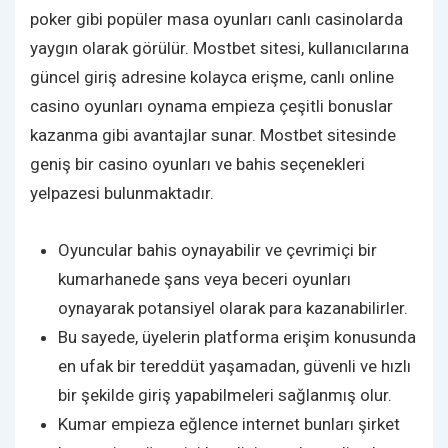
poker gibi popüler masa oyunları canlı casinolarda
yaygın olarak görülür. Mostbet sitesi, kullanıcılarına
güncel giriş adresine kolayca erişme, canlı online
casino oyunları oynama empieza çeşitli bonuslar
kazanma gibi avantajlar sunar. Mostbet sitesinde
geniş bir casino oyunları ve bahis seçenekleri
yelpazesi bulunmaktadır.
Oyuncular bahis oynayabilir ve çevrimiçi bir
kumarhanede şans veya beceri oyunları
oynayarak potansiyel olarak para kazanabilirler.
Bu sayede, üyelerin platforma erişim konusunda
en ufak bir tereddüt yaşamadan, güvenli ve hızlı
bir şekilde giriş yapabilmeleri sağlanmış olur.
Kumar empieza eğlence internet bunları şirket