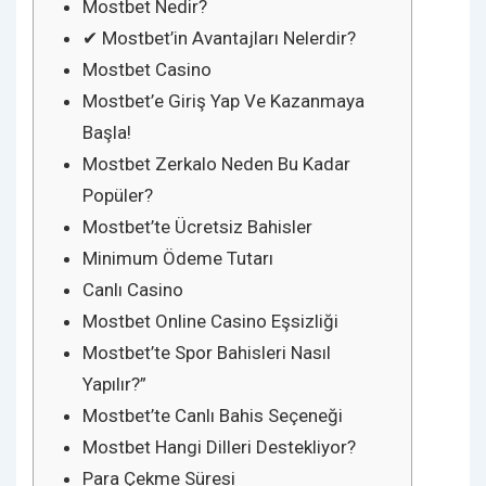
Mostbet Nedir?
✔ Mostbet’in Avantajları Nelerdir?
Mostbet Casino
Mostbet’e Giriş Yap Ve Kazanmaya
Başla!
Mostbet Zerkalo Neden Bu Kadar
Popüler?
Mostbet’te Ücretsiz Bahisler
Minimum Ödeme Tutarı
Canlı Casino
Mostbet Online Casino Eşsizliği
Mostbet’te Spor Bahisleri Nasıl
Yapılır?”
Mostbet’te Canlı Bahis Seçeneği
Mostbet Hangi Dilleri Destekliyor?
Para Çekme Süresi