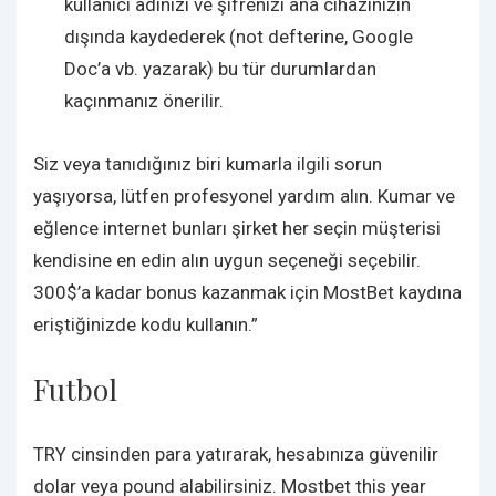
kullanıcı adınızı ve şifrenizi ana cihazınızın
dışında kaydederek (not defterine, Google
Doc’a vb. yazarak) bu tür durumlardan
kaçınmanız önerilir.
Siz veya tanıdığınız biri kumarla ilgili sorun
yaşıyorsa, lütfen profesyonel yardım alın. Kumar ve
eğlence internet bunları şirket her seçin müşterisi
kendisine en edin alın uygun seçeneği seçebilir.
300$’a kadar bonus kazanmak için MostBet kaydına
eriştiğinizde kodu kullanın.”
Futbol
TRY cinsinden para yatırarak, hesabınıza güvenilir
dolar veya pound alabilirsiniz. Mostbet this year