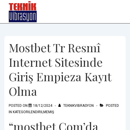
↓
Skip
to
Main
Content
Mostbet Tr Resmî
Internet Sitesinde
Giriş Empieza Kayıt
Olma
POSTED ON
18/12/2024
TEKNIKVIBRASYON
POSTED
IN
KATEGORILENDIRILMEMIŞ
“mostbet Com’da