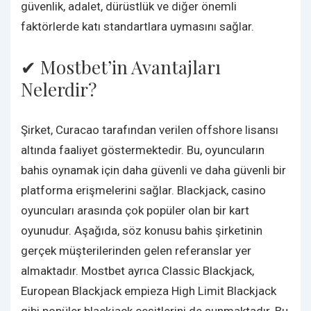
güvenlik, adalet, dürüstlük ve diğer önemli
faktörlerde katı standartlara uymasını sağlar.
✔ Mostbet’in Avantajları
Nelerdir?
Şirket, Curacao tarafından verilen offshore lisansı
altında faaliyet göstermektedir. Bu, oyuncuların
bahis oynamak için daha güvenli ve daha güvenli bir
platforma erişmelerini sağlar. Blackjack, casino
oyuncuları arasında çok popüler olan bir kart
oyunudur. Aşağıda, söz konusu bahis şirketinin
gerçek müşterilerinden gelen referanslar yer
almaktadır. Mostbet ayrıca Classic Blackjack,
European Blackjack empieza High Limit Blackjack