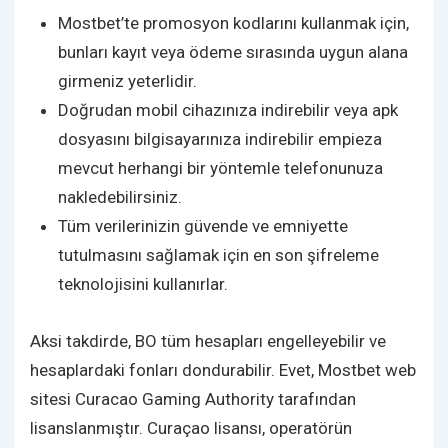
Mostbet’te promosyon kodlarını kullanmak için,
bunları kayıt veya ödeme sırasında uygun alana
girmeniz yeterlidir.
Doğrudan mobil cihazınıza indirebilir veya apk
dosyasını bilgisayarınıza indirebilir empieza
mevcut herhangi bir yöntemle telefonunuza
nakledebilirsiniz.
Tüm verilerinizin güvende ve emniyette
tutulmasını sağlamak için en son şifreleme
teknolojisini kullanırlar.
Aksi takdirde, BO tüm hesapları engelleyebilir ve
hesaplardaki fonları dondurabilir. Evet, Mostbet web
sitesi Curacao Gaming Authority tarafından
lisanslanmıştır. Curaçao lisansı, operatörün