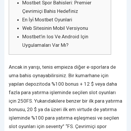
Mostbet Spor Bahisleri: Premier
Çevrimiçi Bahis Hedefiniz
En İyi̇ Mostbet Oyunlari
Web Sitesinin Mobil Versiyonu
Mostbet’in Ios Ve Android Için
Uygulamaları Var Mı?
Ancak in yarışı, tenis empieza diğer e-sporlara de
uma bahis oynayabilirsiniz. Bir kumarhane için
yapılan depozitoda %100 bonus + 12 $ veya daha
fazla para yatırma işleminde seçilen slot oyunları
için 250FS. Yukarıdakilere benzer bir ilk para yatırma
bonusu, 20 $ ya da üzeri ilk em virtude de yatırma
işleminde %100 para yatırma eşleşmesi ve seçilen
slot oyunları için seventy” “FS. Çevrimiçi spor