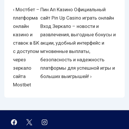
Post
Previous
Next
‹ Мостбет –
Пин Ап Казино Официальный
Post
Post
платформа
сайт Pin Up Casino играть онлайн
navigation
is
is
онлайн
Вход Зеркало – новости и
казино и
развлечения, выгодные бонусы и
ставок в БК
акции, удобный интерфейс и
с доступом
мгновенные выплаты,
через
безопасность и надежность
зеркало
платформы для успешной игры и
сайта
больших выигрышей! ›
Mostbet