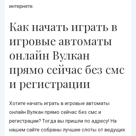
интернете.
Как начать играть в
игровые автоматы
онлайн Вулкан
прямо сейчас без смс
и регистрации
Хотите начать играть в игровые автоматы
онлайн Вулкан прямо сейчас без смс и
регистрации? Тогда вы пришли по адресу! На
нашем сайте собраны лучшие слоты от ведущих