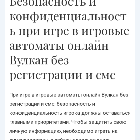
Безопасность и
конфиденциальност
ь при игре в игровые
автоматы онлайн
Вулкан без
регистрации и смс
При игре в игровые автоматы онлайн Вулкан без
регистрации и смс, безопасность и
конфиденциальность игрока должны оставаться
главными приоритетами. Чтобы защитить свою
личную информацию, необходимо играть на