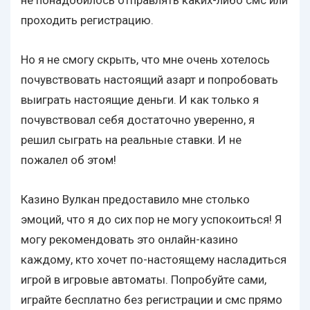
не понадобилось отправлять каких-либо смс или
проходить регистрацию.
Но я не смогу скрыть, что мне очень хотелось
почувствовать настоящий азарт и попробовать
выиграть настоящие деньги. И как только я
почувствовал себя достаточно уверенно, я
решил сыграть на реальные ставки. И не
пожалел об этом!
Казино Вулкан предоставило мне столько
эмоций, что я до сих пор не могу успокоиться! Я
могу рекомендовать это онлайн-казино
каждому, кто хочет по-настоящему насладиться
игрой в игровые автоматы. Попробуйте сами,
играйте бесплатно без регистрации и смс прямо