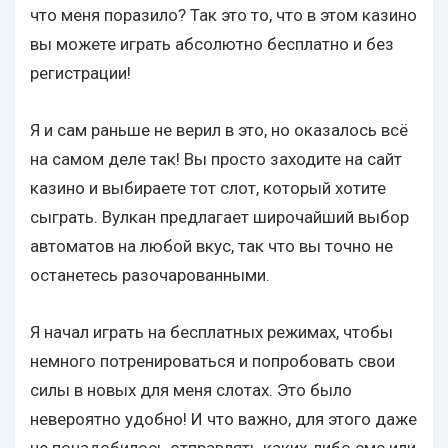
что меня поразило? Так это то, что в этом казино
вы можете играть абсолютно бесплатно и без
регистрации!
Я и сам раньше не верил в это, но оказалось всё
на самом деле так! Вы просто заходите на сайт
казино и выбираете тот слот, который хотите
сыграть. Вулкан предлагает широчайший выбор
автоматов на любой вкус, так что вы точно не
останетесь разочарованными.
Я начал играть на бесплатных режимах, чтобы
немного потренироваться и попробовать свои
силы в новых для меня слотах. Это было
невероятно удобно! И что важно, для этого даже