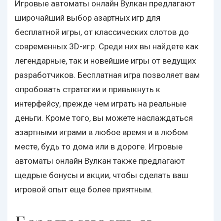
Игровые автоматы онлайн Вулкан предлагают
широчайший выбор азартных игр для
бесплатной игры, от классических слотов до
современных 3D-игр. Среди них вы найдете как
легендарные, так и новейшие игры от ведущих
разработчиков. Бесплатная игра позволяет вам
опробовать стратегии и привыкнуть к
интерфейсу, прежде чем играть на реальные
деньги. Кроме того, вы можете наслаждаться
азартными играми в любое время и в любом
месте, будь то дома или в дороге. Игровые
автоматы онлайн Вулкан также предлагают
щедрые бонусы и акции, чтобы сделать ваш
игровой опыт еще более приятным.