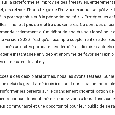
sur la plateforme et improvise des freestyles, entièrement
t, secrétaire d’Etat chargé de l’Enfance a annoncé qu’il allait
la pornographie et à la pédocriminalité ». « Protéger les e
lles, il ne faut pas se mettre des œillères. Ce sont des choix
demande ardemment qu’un débat de société soit lancé pour ar
ette version 2022 n’est qu’un exemple supplémentaire de l’ab
’accès aux sites pornos et les démêlés judiciaires actuels s
gerie instantanée en vidéo et anonyme de favoriser l’exhibit
res ni mesures de safety.
’accès à ces deux plateformes, nous les avons testées. Sur le 
que celui du géant américain ironisent sur la panne mondiale 
 d’informer les parents sur le changement d’identification de
beurs connus donnent même rendez-vous à leurs fans sur le sit
eur communauté et une opportunité pour leur public de se ra