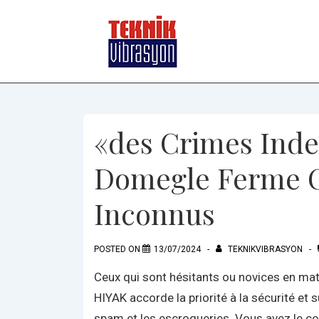
↓
Skip
to
Main
Content
«des Crimes Indes
Domegle Ferme Ce
Inconnus
POSTED ON
13/07/2024
TEKNIKVIBRASYON
Ceux qui sont hésitants ou novices en mati
HIYAK accorde la priorité à la sécurité et 
spam et les escroqueries. Vous avez le con