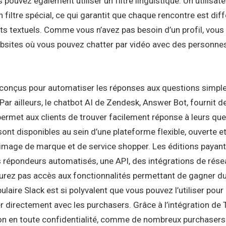
s pouvez également utiliser un filtre linguistique. Un utilisa
n filtre spécial, ce qui garantit que chaque rencontre est di
hats textuels. Comme vous n’avez pas besoin d’un profil, vou
websites où vous pouvez chatter par vidéo avec des personne
conçus pour automatiser les réponses aux questions simples
 ailleurs, le chatbot AI de Zendesk, Answer Bot, fournit des
permet aux clients de trouver facilement réponse à leurs qu
sont disponibles au sein d’une plateforme flexible, ouverte 
’image de marque et de service shopper. Les éditions payan
épondeurs automatisés, une API, des intégrations de réseaux
’aurez pas accès aux fonctionnalités permettant de gagner d
pulaire Slack est si polyvalent que vous pouvez l’utiliser po
er directement avec les purchasers. Grâce à l’intégration d
ion en toute confidentialité, comme de nombreux purchasers 