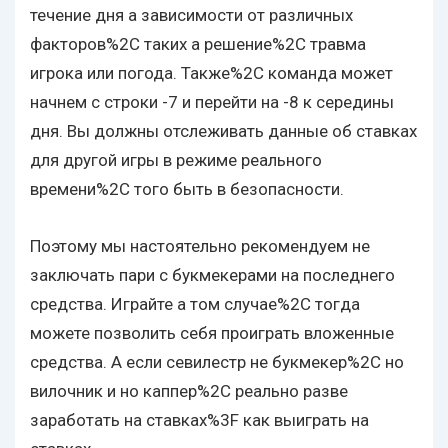
течение дня а зависимости от различных
факторов%2C таких а решение%2C травма
игрока или погода. Также%2C команда может
начнем с строки -7 и перейти на -8 к середины
дня. Вы должны отслеживать данные об ставках
для другой игры в режиме реального
времени%2C того быть в безопасности.
Поэтому мы настоятельно рекомендуем не
заключать пари с букмекерами на последнего
средства. Играйте а том случае%2C тогда
можете позволить себя проиграть вложенные
средства. А если севилестр не букмекер%2C но
вилочник и но каппер%2C реально разве
заработать на ставках%3F
как выиграть на