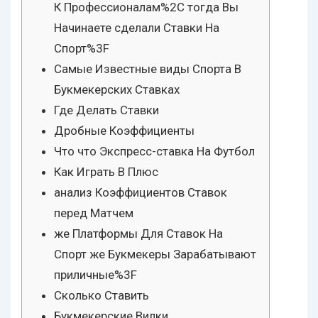
К Профессионалам%2C тогда Вы
Начинаете сделали Ставки На
Спорт%3F
Самые Известные виды Спорта В
Букмекерских Ставках
Где Делать Ставки
Дробные Коэффициенты
Что что Экспресс-ставка На Футбол
Как Играть В Плюс
анализ Коэффициентов Ставок
перед Матчем
же Платформы Для Ставок На
Спорт же Букмекеры Зарабатывают
приличные%3F
Сколько Ставить
Букмекерские Вилки