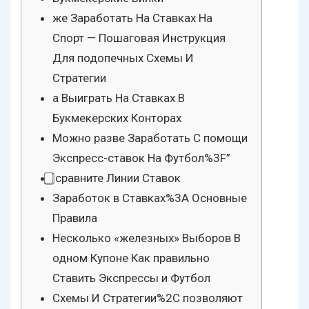
же Заработать На Ставках На
Спорт — Пошаговая Инструкция
Для подопечных Схемы И
Стратегии
а Выиграть На Ставках В
Букмекерских Конторах
Можно разве Заработать С помощи
Экспресс-ставок На Футбол%3F”
⃣ сравните Линии Ставок
Заработок в Ставках%3A Основные
Правила
Несколько «железных» Выборов В
одном Купоне Как правильно
Ставить Экспрессы и Футбол
Схемы И Стратегии%2C позволяют