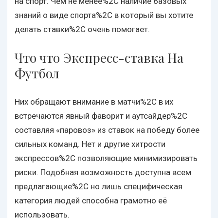
на спорт. Чем не менее%2C наличие базовых
знаний о виде спорта%2C в который вы хотите
делать ставки%2C очень помогает.
Что что Экспресс-ставка На
Футбол
Них обращают внимание в матчи%2C в их
встречаются явный фаворит и аутсайдер%2C
составляя «паровоз» из ставок на победу более
сильных команд. Нет и другие хитрости
экспрессов%2C позволяющие минимизировать
риски. Подобная возможность доступна всем
предлагающие%2C но лишь специфическая
категория людей способна грамотно её
использовать.