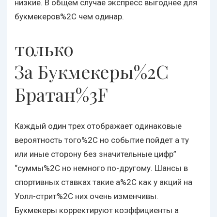
низкие. В общем случае экспресс выгоднее для
букмекеров%2C чем одинар.
только
За Букмекеры%2C
Братан%3F
Каждый один трех отображает одинаковые
вероятность того%2C но событие пойдет а ту
или иные сторону без значительные цифр”
“суммы%2C но немного по-другому. Шансы в
спортивных ставках такие а%2C как у акций на
Уолл-стрит%2C них очень изменчивы.
Букмекеры корректируют коэффициенты а