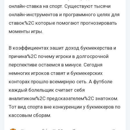
онлайн-ставка на спорт. Существуют тысячи
онлайн-инструментов и программного целях для
ставок%2C которые помогают прогнозировать
моменты игры.
В коэффициентах зашит доход букмекерства и
причина%2C почему игроки в долгосрочной
перспективе остаемся в минусе. Сегодня
немногих игроков ставят и букмекерских
конторах прошло всемирную сеть. А футболе
каждый болельщик считает себя
аналитиком%2C предсказателем%2C знатоком.
Тот вид спорта вне конкуренции у букмекеров по
кассовым сборам.