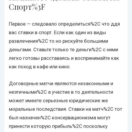
Спорт%3F
Первое — следовало определиться%2C что ддя
вас ставки в спорт. Если как один из виды
развлечения%2C то но рискуйте большими
деньгами. Ставьте только те деньги%2C с ними
легко готовы расставаясь и воспринимайте как
как поход в кафе или кино.
Договорные матчи являются незаконными и
неэтичными%2C а участие в то деятельности
может имеете серьезные юридические же
моральные последствия. Ставки на матч%2C тот
был назначен%2C консервационизма могут
принести которую прибыль%2C поскольку