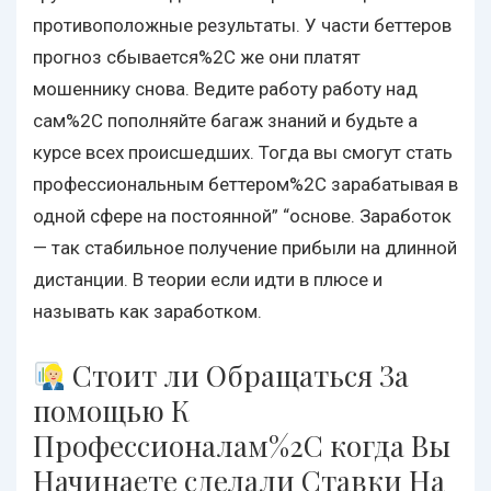
противоположные результаты. У части беттеров
прогноз сбывается%2C же они платят
мошеннику снова. Ведите работу работу над
сам%2C пополняйте багаж знаний и будьте а
курсе всех происшедших. Тогда вы смогут стать
профессиональным беттером%2C зарабатывая в
одной сфере на постоянной” “основе. Заработок
— так стабильное получение прибыли на длинной
дистанции. В теории если идти в плюсе и
называть как заработком.
Стоит ли Обращаться За
помощью К
Профессионалам%2C когда Вы
Начинаете сделали Ставки На