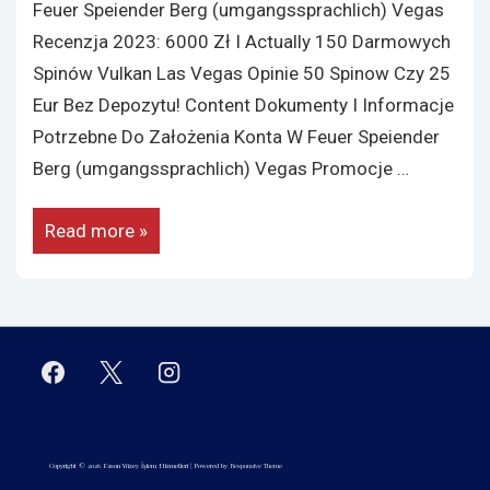
Feuer Speiender Berg (umgangssprachlich) Vegas
Recenzja 2023: 6000 Zł I Actually 150 Darmowych
Spinów Vulkan Las Vegas Opinie 50 Spinow Czy 25
Eur Bez Depozytu! Content Dokumenty I Informacje
Potrzebne Do Założenia Konta W Feuer Speiender
Berg (umgangssprachlich) Vegas Promocje …
Feuer
Read more »
Speiender
Berg
(umgangssprachlich)
Vegas
Recenzja
2023:
6000
Zł
I
Actually
150
Darmowych
Spinó
Copyright © 2026
Fason Yüzey İşlem Hizmetleri
| Powered by
Responsive Theme