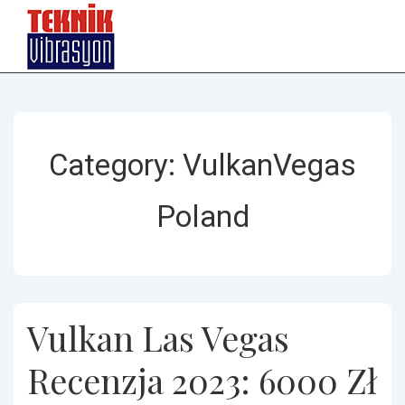
↓
Skip
to
Main
Content
Category:
VulkanVegas
Poland
Vulkan Las Vegas
Recenzja 2023: 6000 Zł