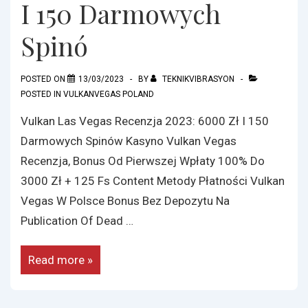
I 150 Darmowych
Spinó
POSTED ON
13/03/2023
BY
TEKNIKVIBRASYON
POSTED IN
VULKANVEGAS POLAND
Vulkan Las Vegas Recenzja 2023: 6000 Zł I 150
Darmowych Spinów Kasyno Vulkan Vegas
Recenzja, Bonus Od Pierwszej Wpłaty 100% Do
3000 Zł + 125 Fs Content Metody Płatności Vulkan
Vegas W Polsce Bonus Bez Depozytu Na
Publication Of Dead …
Vulkan
Read more »
Las
Vegas
Recenzja
2023: